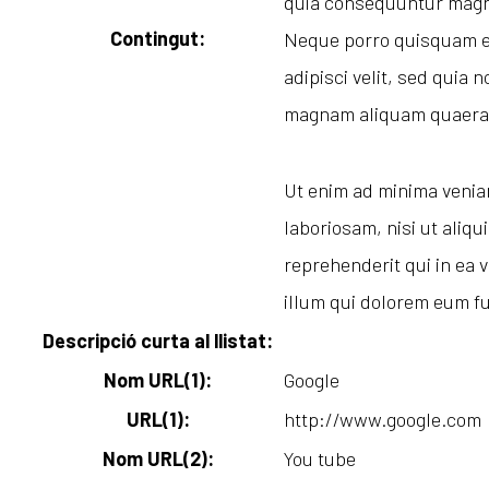
quia consequuntur magni
Contingut:
Neque porro quisquam es
adipisci velit, sed quia
magnam aliquam quaerat
Ut enim ad minima venia
laboriosam, nisi ut aliq
reprehenderit qui in ea 
illum qui dolorem eum fu
Descripció curta al llistat:
Nom URL(1):
Google
URL(1):
http://www.google.com
Nom URL(2):
You tube